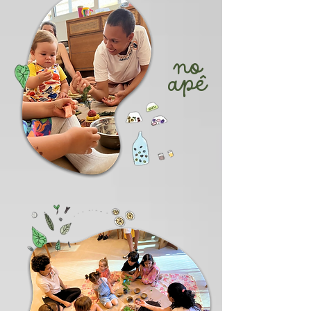
no
apê