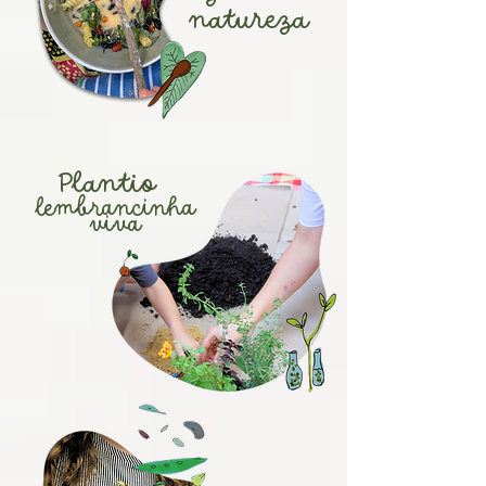
natureza
Plantio
lembrancinha
viva