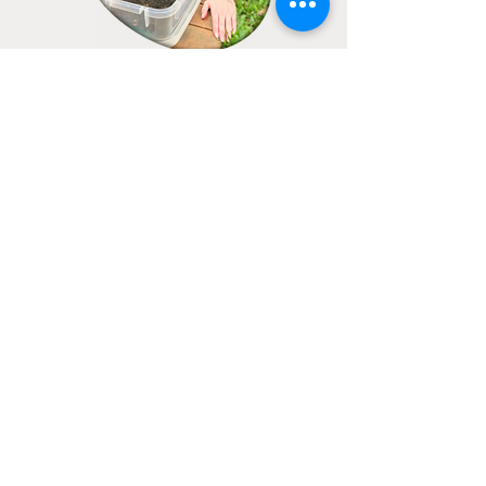
Espaço
Sensorial e
minhocário
Bomba de
Sementes