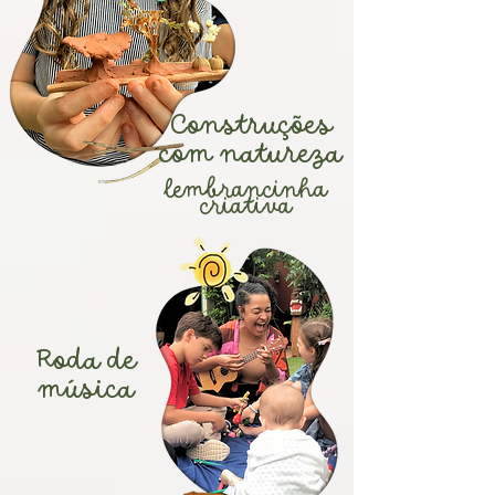
Construções
com natureza
lembrancinha
criativa
Roda de
música