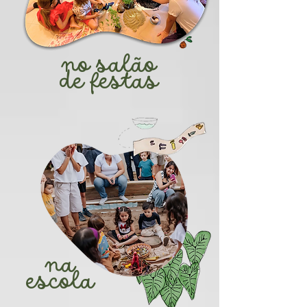
no salão
de festas
na
escola