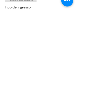
Tipo de ingresso
ciclo primavera | às sextas
Preço
R$ 860,00
+ R$ 21,50 de taxa de serviço de ingresso
Compartilhe este evento
©2024 Sementores. por Clara Spallicci