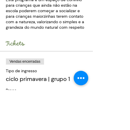
para crianças que ainda não estão na
escola poderem começar a socializar e
para crianças maiorzinhas terem contato
com a natureza, valorizando o simples e a
grandeza do mundo natural com respeito
dos tempos de cada um. Frequentadores
têm entre 06 meses e 03 anos e nos
Tickets
encontros há um mix dessas idades.
Crianças aprendem umas com as outras e
vemos que os pais fazem trocas
Vendas encerradas
significativas entre eles também.
Tipo de ingresso
ciclo primavera | grupo 1
Descrição do encontro
Chegada com despertar para
Preço
conexão
R$ 825,00
Brincadeira direcionada
Lanche
Exploração livre
Despedida
Local no parque