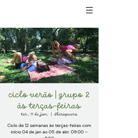
ciclo verão | grupo 2
às terças-feiras
ter., 11 de jan.
  |  
Ibirapuera
Ciclo de 12 semanas às terças-feiras com
início 04 de jan ao 05 de abr. 09:00 –