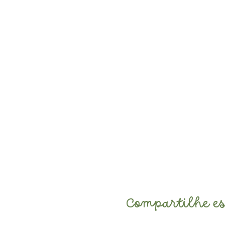
Datas dos 12 encontors gr
04 de janeiro de 2022
11 de janeiro de 2022
18 de janeiro de 2022
01 de fevereiro de 2022
08 de fevereiro de 2022
15 de fevereiro de 2022
22 de fevereiro de 2022
08 de março de 2022
15 de março de 2022
22 de março de 2022
29 de março de 2022
05 de abril de 2022
Grupo até 6 famílias
Compartilhe es