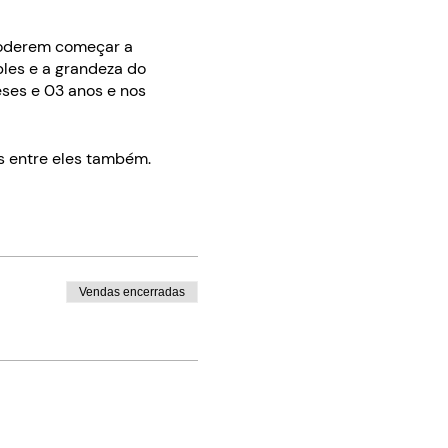
poderem começar a
ples e a grandeza do
ses e 03 anos e nos
s entre eles também.
Vendas encerradas
ga serraria. Neste portão