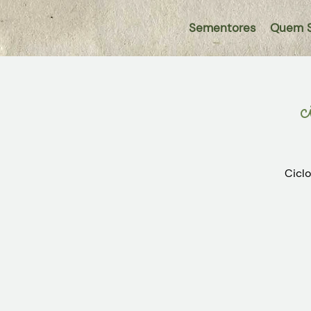
Sementores
Quem 
c
Ciclo