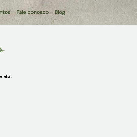
ntos
Fale conosco
Blog
as
e abr.