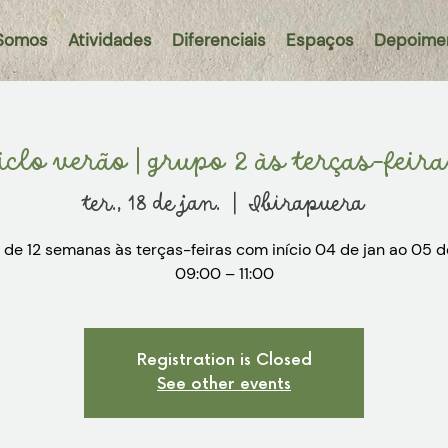
Somos
Atividades
Diferenciais
Espaços
Depoime
iclo verão | grupo 2 às terças-feir
ter., 18 de jan.
  |  
Ibirapuera
 de 12 semanas às terças-feiras com início 04 de jan ao 05 d
09:00 – 11:00
Registration is Closed
See other events