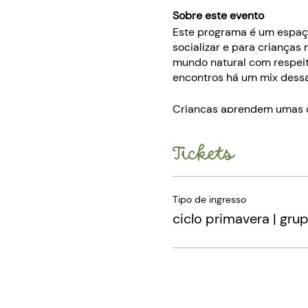
Sobre este evento
Este programa é um espaço
socializar e para crianças
mundo natural com respei
encontros há um mix dess
Crianças aprendem umas co
Descrição do encontro
Tickets
Chegada com desper
Brincadeira direcion
Lanche
Tipo de ingresso
Exploração livre
ciclo primavera | grup
Despedida
Local no parque
Acontece no portão 7 local
há uma base da GCM (guard