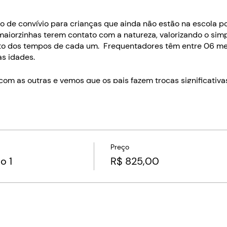
 de convívio para crianças que ainda não estão na escola 
 maiorzinhas terem contato com a natureza, valorizando o sim
to dos tempos de cada um. Frequentadores têm entre 06 me
as idades.
m as outras e vemos que os pais fazem trocas significativa
tar para conexão
ada
Preço
o 1
R$ 825,00
izado na avenida República do Líbano, mesma entrada da anti
a civil municipal) e um estacionamento.