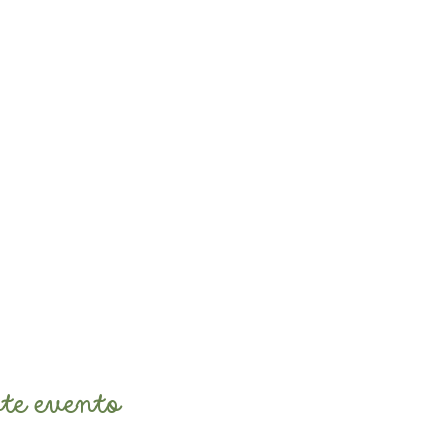
upo 2 às terças
te evento