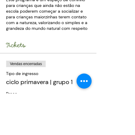
para crianças que ainda não estão na
escola poderem começar a socializar e
para crianças maiorzinhas terem contato
com a natureza, valorizando o simples e a
grandeza do mundo natural com respeito
dos tempos de cada um. Frequentadores
têm entre 06 meses e 03 anos e nos
Tickets
encontros há um mix dessas idades.
Crianças aprendem umas com as outras e
vemos que os pais fazem trocas
Vendas encerradas
significativas entre eles também.
Tipo de ingresso
ciclo primavera | grupo 1
Descrição do encontro
Chegada com despertar para
Preço
conexão
R$ 825,00
Brincadeira direcionada
Lanche
Exploração livre
Despedida
Local no parque