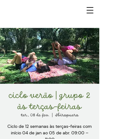
ciclo verão | grupo 2
às terças-feiras
ter., 08 de fev.
  |  
Ibirapuera
Ciclo de 12 semanas às terças-feiras com
início 04 de jan ao 05 de abr. 09:00 –