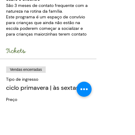
São 3 meses de contato frequente com a
natureza na rotina da família.
Este programa é um espaço de convívio
para crianças que ainda não estão na
escola poderem começar a socializar e
para crianças maiorzinhas terem contato
com a natureza, valorizando o simples e a
grandeza do mundo natural com respeito
Tickets
dos tempos de cada um. Frequentadores
têm entre 06 meses e 03 anos e nos
encontros há um mix dessas idades.
Vendas encerradas
Crianças aprendem umas com as outras e
Tipo de ingresso
vemos que os pais fazem trocas
significativas entre eles também.
ciclo primavera | às sextas
Descrição do encontro
Preço
R$ 860,00
Chegada com despertar para
+ R$ 21,50 de taxa de serviço de ingresso
conexão
Brincadeira direcionada
Lanche
Exploração livre