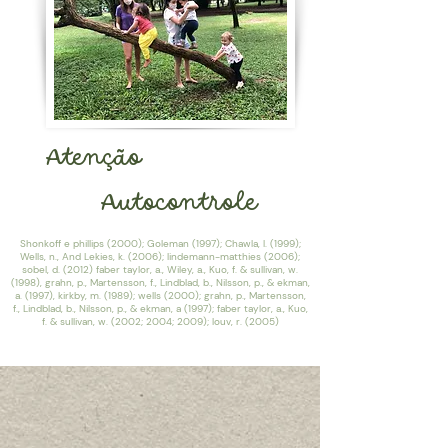
Atenção
Autocontrole
Shonkoff e phillips (2000); Goleman (1997); Chawla, l. (1999);
Wells, n., And Lekies, k. (2006); lindemann-matthies (2006);
sobel, d. (2012) faber taylor, a., Wiley, a., Kuo, f. & sullivan, w.
(1998), grahn, p., Martensson, f., Lindblad, b., Nilsson, p., & ekman,
a. (1997), kirkby, m. (1989); wells (2000); grahn, p., Martensson,
f., Lindblad, b., Nilsson, p., & ekman, a (1997); faber taylor, a., Kuo,
f. & sullivan, w. (2002; 2004; 2009); louv, r. (2005)