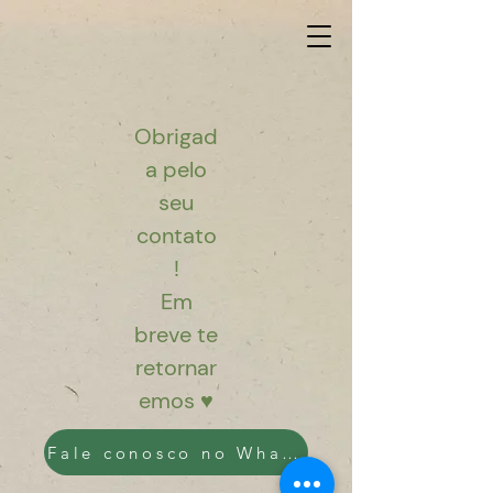
Obrigad
a pelo
seu
contato
!
Em
breve te
retornar
emos ♥
Fale conosco no WhatsApp