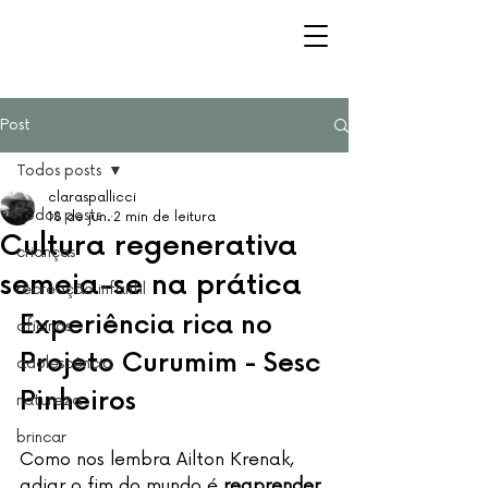
Post
Todos posts
claraspallicci
Todos posts
18 de jun.
2 min de leitura
Cultura regenerativa
crianças
semeia-se na prática
recreação infantil
Experiência rica no 
oficinas
Projeto Curumim - Sesc 
adolescência
Pinheiros
natureza
brincar
Como nos lembra Ailton Krenak, 
adiar o fim do mundo é 
reaprender 