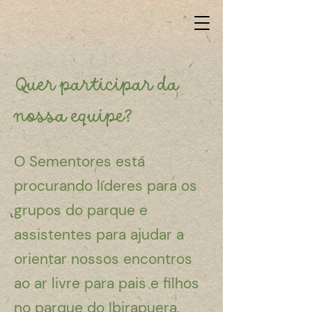
Quer participar da
nossa equipe?
O Sementores está
procurando líderes para os
grupos do parque e
assistentes para ajudar a
orientar nossos encontros
ao ar livre para pais e filhos
no parque do Ibirapuera.