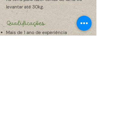
levantar até 30kg.
Qualificações
Mais de 1 ano de experiência
trabalhando com crianças pequenas
Curso de Educação Infantil é um plus
Capacidade de cantar e falar na frente
de grupos
Deve estar disponível nas manhãs e
tardes de segunda a sexta-feira
Aplicar
Envie seu currículo junto com uma
carta de apresentação explicando
porque você está interessado em fazer
parte de nossa equipe para
claraspallicci@gmail.com